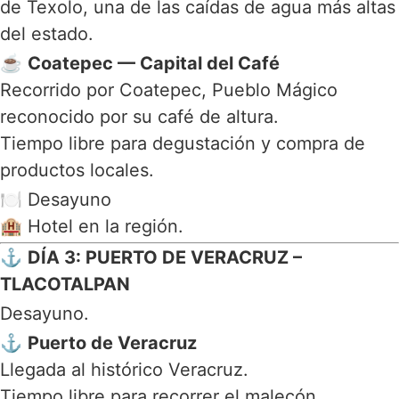
de Texolo
, una de las caídas de agua más altas
del estado.
☕
Coatepec — Capital del Café
Recorrido por
Coatepec
, Pueblo Mágico
reconocido por su café de altura.
Tiempo libre para degustación y compra de
productos locales.
🍽️ Desayuno
🏨 Hotel en la región.
⚓
DÍA 3: PUERTO DE VERACRUZ –
TLACOTALPAN
Desayuno.
⚓
Puerto de Veracruz
Llegada al histórico
Veracruz
.
Tiempo libre para recorrer el malecón,